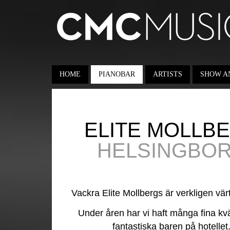
HOME
PIANOBAR
ARTISTS
SHOW A
ELITE MOLLB
HELSINGBO
Vackra Elite Mollbergs är verkligen vär
Under åren har vi haft många fina kvä
fantastiska baren på hotellet