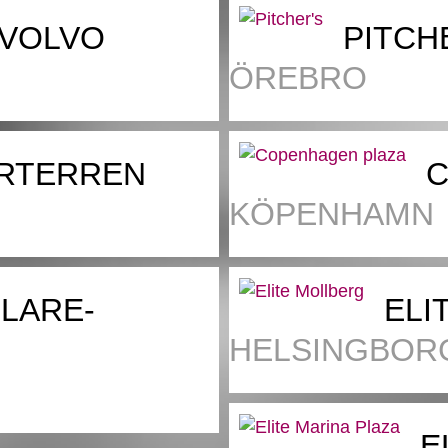
 VOLVO
PITCH
ÖREBRO
RTERREN
C
KÖPENHAMN
LARE-
ELI
HELSINGBOR
E