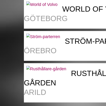
WORLD OF
GÖTEBORG
STRÖM-PA
ÖREBRO
RUSTHÅL
GÅRDEN
ARILD