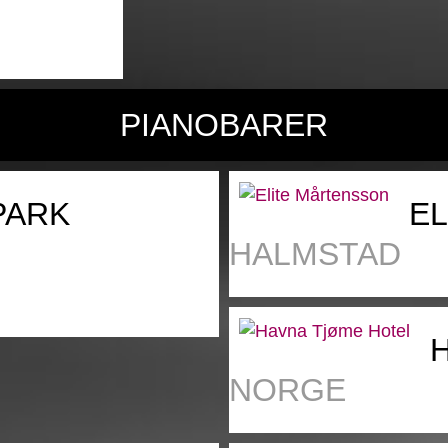
PIANOBARER
PARK
E
HALMSTAD
NORGE