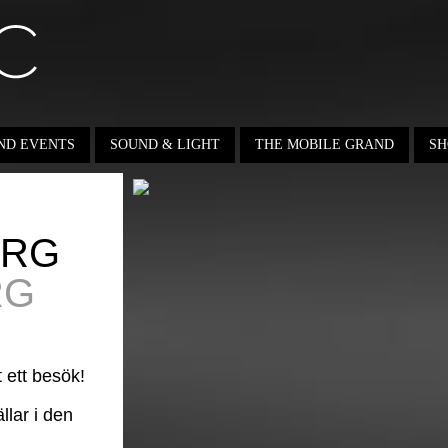
ND EVENTS
SOUND & LIGHT
THE MOBILE GRAND
SH
ERG
RG
t ett besök!
llar i den
.