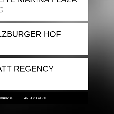
G
LZBURGER HOF
ATT REGENCY
music.se
+ 46 31 83 41 80