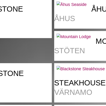
STONE
ÅHU
ÅHUS
MO
STÖTEN
STONE
STEAKHOUSE
VÄRNAMO