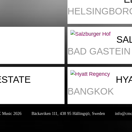
HELSINGBOR
SA
BAD GASTEIN
ESTATE
HY
BANGKOK
MC Music 2026
Bäckaviken 111, 438 95 Hällingsjö, Sweden
info@cmc